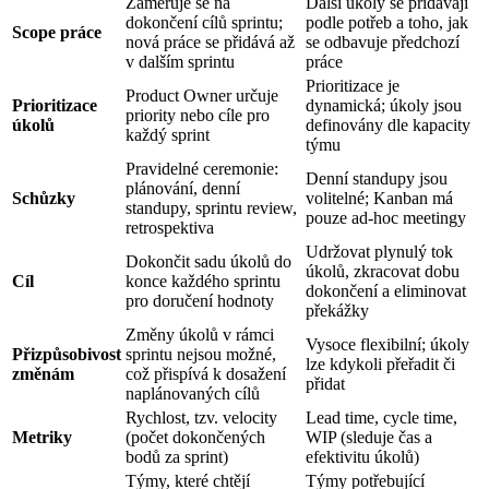
Zaměřuje se na
Další úkoly se přidávají
dokončení cílů sprintu;
podle potřeb a toho, jak
Scope práce
nová práce se přidává až
se odbavuje předchozí
v dalším sprintu
práce
Prioritizace je
Product Owner určuje
Prioritizace
dynamická; úkoly jsou
priority nebo cíle pro
úkolů
definovány dle kapacity
každý sprint
týmu
Pravidelné ceremonie:
Denní standupy jsou
plánování, denní
Schůzky
volitelné; Kanban má
standupy, sprintu review,
pouze ad-hoc meetingy
retrospektiva
Udržovat plynulý tok
Dokončit sadu úkolů do
úkolů, zkracovat dobu
Cíl
konce každého sprintu
dokončení a eliminovat
pro doručení hodnoty
překážky
Změny úkolů v rámci
Vysoce flexibilní; úkoly
Přizpůsobivost
sprintu nejsou možné,
lze kdykoli přeřadit či
změnám
což přispívá k dosažení
přidat
naplánovaných cílů
Rychlost, tzv. velocity
Lead time, cycle time,
Metriky
(počet dokončených
WIP (sleduje čas a
bodů za sprint)
efektivitu úkolů)
Týmy, které chtějí
Týmy potřebující