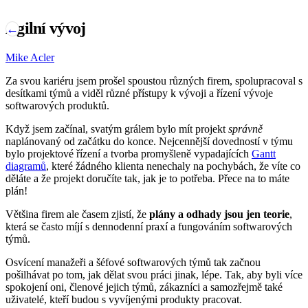
Agilní vývoj
←
Mike Acler
Za svou kariéru jsem prošel spoustou různých firem, spolupracoval s
desítkami týmů a viděl různé přístupy k vývoji a řízení vývoje
softwarových produktů.
Když jsem začínal, svatým grálem bylo mít projekt
správně
naplánovaný od začátku do konce. Nejcennější dovedností v týmu
bylo projektové řízení a tvorba promyšleně vypadajících
Gantt
diagramů
, které žádného klienta nenechaly na pochybách, že víte co
děláte a že projekt doručíte tak, jak je to potřeba. Přece na to máte
plán!
Většina firem ale časem zjistí, že
plány a odhady jsou jen teorie
,
která se často míjí s dennodenní praxí a fungováním softwarových
týmů.
Osvícení manažeři a šéfové softwarových týmů tak začnou
pošilhávat po tom, jak dělat svou práci jinak, lépe. Tak, aby byli více
spokojení oni, členové jejich týmů, zákazníci a samozřejmě také
uživatelé, kteří budou s vyvíjenými produkty pracovat.