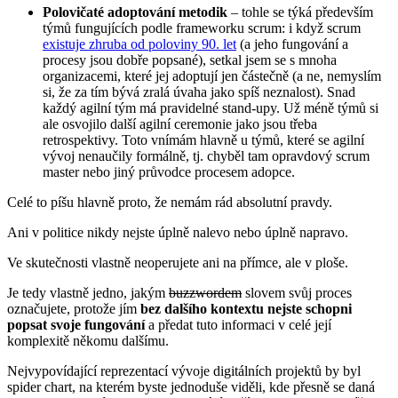
Polovičaté adoptování metodik
– tohle se týká především
týmů fungujících podle frameworku scrum: i když scrum
existuje zhruba od poloviny 90. let
(a jeho fungování a
procesy jsou dobře popsané), setkal jsem se s mnoha
organizacemi, které jej adoptují jen částečně (a ne, nemyslím
si, že za tím bývá zralá úvaha jako spíš neznalost). Snad
každý agilní tým má pravidelné stand-upy. Už méně týmů si
ale osvojilo další agilní ceremonie jako jsou třeba
retrospektivy. Toto vnímám hlavně u týmů, které se agilní
vývoj nenaučily formálně, tj. chyběl tam opravdový scrum
master nebo jiný průvodce procesem adopce.
Celé to píšu hlavně proto, že nemám rád absolutní pravdy.
Ani v politice nikdy nejste úplně nalevo nebo úplně napravo.
Ve skutečnosti vlastně neoperujete ani na přímce, ale v ploše.
Je tedy vlastně jedno, jakým
buzzwordem
slovem svůj proces
označujete, protože jím
bez dalšího kontextu nejste schopni
popsat svoje fungování
a předat tuto informaci v celé její
komplexitě někomu dalšímu.
Nejvypovídající reprezentací vývoje digitálních projektů by byl
spider chart, na kterém byste jednoduše viděli, kde přesně se daná