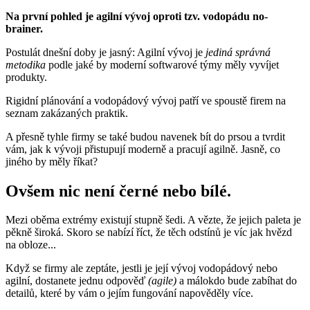
Na první pohled je agilní vývoj oproti tzv. vodopádu no-
brainer.
Postulát dnešní doby je jasný: Agilní vývoj je
jediná správná
metodika
podle jaké by moderní softwarové týmy měly vyvíjet
produkty.
Rigidní plánování a vodopádový vývoj patří ve spoustě firem na
seznam zakázaných praktik.
A přesně tyhle firmy se také budou navenek bít do prsou a tvrdit
vám, jak k vývoji přistupují moderně a pracují agilně. Jasně, co
jiného by měly říkat?
Ovšem nic není černé nebo bílé.
Mezi oběma extrémy existují stupně šedi. A vězte, že jejich paleta je
pěkně široká. Skoro se nabízí říct, že těch odstínů je víc jak hvězd
na obloze...
Když se firmy ale zeptáte, jestli je její vývoj vodopádový nebo
agilní, dostanete jednu odpověď
(agile)
a málokdo bude zabíhat do
detailů, které by vám o jejím fungování napověděly více.