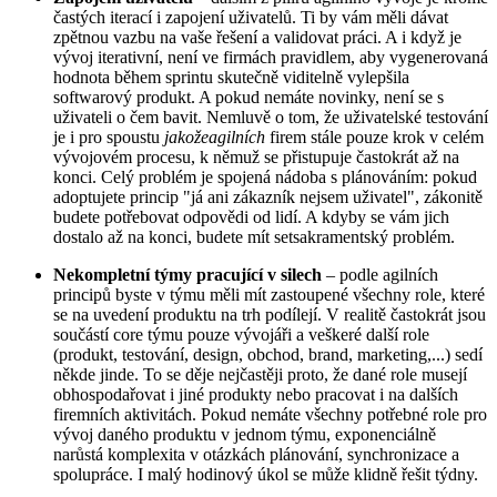
častých iterací i zapojení uživatelů. Ti by vám měli dávat
zpětnou vazbu na vaše řešení a validovat práci. A i když je
vývoj iterativní, není ve firmách pravidlem, aby vygenerovaná
hodnota během sprintu skutečně viditelně vylepšila
softwarový produkt. A pokud nemáte novinky, není se s
uživateli o čem bavit. Nemluvě o tom, že uživatelské testování
je i pro spoustu
jakožeagilních
firem stále pouze krok v celém
vývojovém procesu, k němuž se přistupuje častokrát až na
konci. Celý problém je spojená nádoba s plánováním: pokud
adoptujete princip "já ani zákazník nejsem uživatel", zákonitě
budete potřebovat odpovědi od lidí. A kdyby se vám jich
dostalo až na konci, budete mít setsakramentský problém.
Nekompletní týmy pracující v silech
– podle agilních
principů byste v týmu měli mít zastoupené všechny role, které
se na uvedení produktu na trh podílejí. V realitě častokrát jsou
součástí core týmu pouze vývojáři a veškeré další role
(produkt, testování, design, obchod, brand, marketing,...) sedí
někde jinde. To se děje nejčastěji proto, že dané role musejí
obhospodařovat i jiné produkty nebo pracovat i na dalších
firemních aktivitách. Pokud nemáte všechny potřebné role pro
vývoj daného produktu v jednom týmu, exponenciálně
narůstá komplexita v otázkách plánování, synchronizace a
spolupráce. I malý hodinový úkol se může klidně řešit týdny.