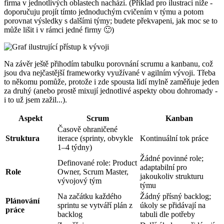
firma v jednotlivých oblastech nachází. (Příklad pro ilustraci níže -
doporučuju projít tímto jednoduchým cvičením v týmu a potom
porovnat výsledky s dalšími týmy; budete překvapeni, jak moc se to
může lišit i v rámci jedné firmy 🙂)
Na závěr ještě přihodím tabulku porovnání scrumu a kanbanu, což
jsou dva nejčastější frameworky využívané v agilním vývoji. Třeba
to někomu pomůže, protože i zde spousta lidí mylně zaměňuje jeden
za druhý (anebo prostě mixují jednotlivé aspekty obou dohromady -
i to už jsem zažil...).
Aspekt
Scrum
Kanban
Časově ohraničené
Struktura
iterace (sprinty, obvykle
Kontinuální tok práce
1–4 týdny)
Žádné povinné role;
Definované role: Product
adaptabilní pro
Role
Owner, Scrum Master,
jakoukoliv strukturu
vývojový tým
týmu
Na začátku každého
Žádný přísný backlog;
Plánování
sprintu se vytváří plán z
úkoly se přidávají na
práce
backlog
tabuli dle potřeby