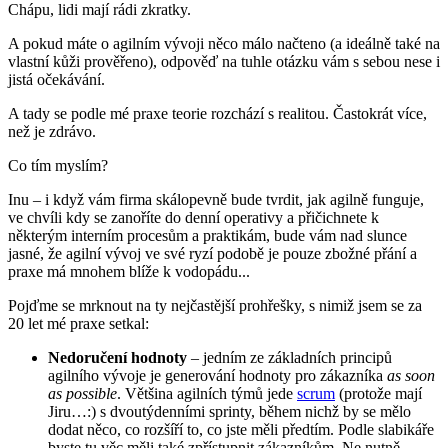
Chápu, lidi mají rádi zkratky.
A pokud máte o agilním vývoji něco málo načteno (a ideálně také na
vlastní kůži prověřeno), odpověď na tuhle otázku vám s sebou nese i
jistá očekávání.
A tady se podle mé praxe teorie rozchází s realitou. Častokrát více,
než je zdrávo.
Co tím myslím?
Inu – i když vám firma skálopevně bude tvrdit, jak agilně funguje,
ve chvíli kdy se zanoříte do denní operativy a přičichnete k
některým interním procesům a praktikám, bude vám nad slunce
jasné, že agilní vývoj ve své ryzí podobě je pouze zbožné přání a
praxe má mnohem blíže k vodopádu...
Pojďme se mrknout na ty nejčastější prohřešky, s nimiž jsem se za
20 let mé praxe setkal:
Nedoručení hodnoty
– jedním ze základních principů
agilního vývoje je generování hodnoty pro zákazníka
as soon
as possible
. Většina agilních týmů jede
scrum
(protože mají
Jiru…:) s dvoutýdenními sprinty, během nichž by se mělo
dodat něco, co rozšíří to, co jste měli předtím. Podle slabikáře
byste tu věc měli také zpřístupnit zákazníkům. Ne nutně