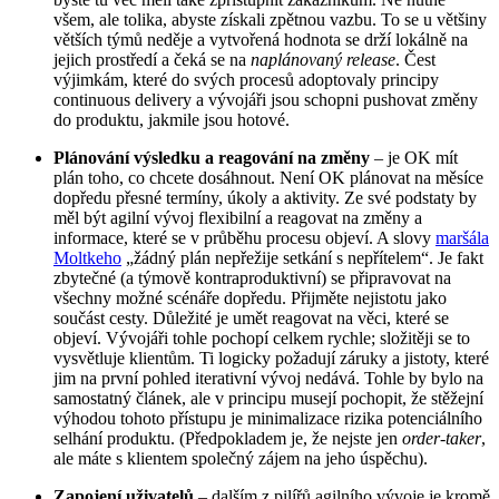
všem, ale tolika, abyste získali zpětnou vazbu. To se u většiny
větších týmů neděje a vytvořená hodnota se drží lokálně na
jejich prostředí a čeká se na
naplánovaný release
. Čest
výjimkám, které do svých procesů adoptovaly principy
continuous delivery a vývojáři jsou schopni pushovat změny
do produktu, jakmile jsou hotové.
Plánování výsledku a reagování na změny
– je OK mít
plán toho, co chcete dosáhnout. Není OK plánovat na měsíce
dopředu přesné termíny, úkoly a aktivity. Ze své podstaty by
měl být agilní vývoj flexibilní a reagovat na změny a
informace, které se v průběhu procesu objeví. A slovy
maršála
Moltkeho
„žádný plán nepřežije setkání s nepřítelem“. Je fakt
zbytečné (a týmově kontraproduktivní) se připravovat na
všechny možné scénáře dopředu. Přijměte nejistotu jako
součást cesty. Důležité je umět reagovat na věci, které se
objeví. Vývojáři tohle pochopí celkem rychle; složitěji se to
vysvětluje klientům. Ti logicky požadují záruky a jistoty, které
jim na první pohled iterativní vývoj nedává. Tohle by bylo na
samostatný článek, ale v principu musejí pochopit, že stěžejní
výhodou tohoto přístupu je minimalizace rizika potenciálního
selhání produktu. (Předpokladem je, že nejste jen
order-taker
,
ale máte s klientem společný zájem na jeho úspěchu).
Zapojení uživatelů
– dalším z pilířů agilního vývoje je kromě