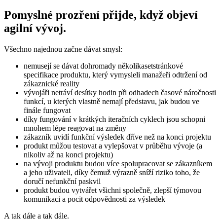
Pomyslné prozření přijde, když objeví
agilní vývoj.
Všechno najednou začne dávat smysl:
nemusejí se dávat dohromady několikasetstránkové
specifikace produktu, který vymysleli manažeři odtržení od
zákaznické reality
vývojáři netráví desítky hodin při odhadech časové náročnosti
funkcí, u kterých vlastně nemají představu, jak budou ve
finále fungovat
díky fungování v krátkých iteračních cyklech jsou schopni
mnohem lépe reagovat na změny
zákazník uvidí funkční výsledek dříve než na konci projektu
produkt můžou testovat a vylepšovat v průběhu vývoje (a
nikoliv až na konci projektu)
na vývoji produktu budou více spolupracovat se zákazníkem
a jeho uživateli, díky čemuž výrazně sníží riziko toho, že
doručí nefunkční paskvil
produkt budou vytvářet všichni společně, zlepší týmovou
komunikaci a pocit odpovědnosti za výsledek
A tak dále a tak dále.